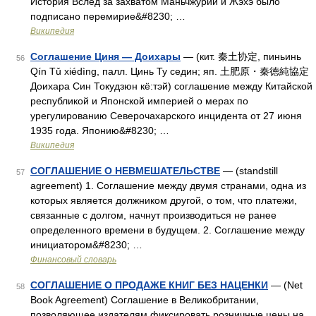
История Вслед за захватом Маньчжурии и Жэхэ было
подписано перемирие&#8230; …
Википедия
Соглашение Циня — Доихары
— (кит. 秦土协定, пиньинь
56
Qín Tǔ xiédìng, палл. Цинь Ту седин; яп. 土肥原・秦徳純協定
Доихара Син Токудзюн кё:тэй) соглашение между Китайской
республикой и Японской империей о мерах по
урегулированию Северочахарского инцидента от 27 июня
1935 года. Японию&#8230; …
Википедия
СОГЛАШЕНИЕ О НЕВМЕШАТЕЛЬСТВЕ
— (standstill
57
agreement) 1. Соглашение между двумя странами, одна из
которых является должником другой, о том, что платежи,
связанные с долгом, начнут производиться не ранее
определенного времени в будущем. 2. Соглашение между
инициатором&#8230; …
Финансовый словарь
СОГЛАШЕНИЕ О ПРОДАЖЕ КНИГ БЕЗ НАЦЕНКИ
— (Net
58
Book Agreement) Соглашение в Великобритании,
позволяющее издателям фиксировать розничные цены на