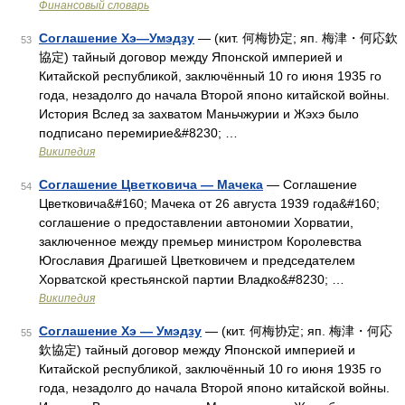
Финансовый словарь
Соглашение Хэ—Умэдзу
— (кит. 何梅协定; яп. 梅津・何応欽
53
協定) тайный договор между Японской империей и
Китайской республикой, заключённый 10 го июня 1935 го
года, незадолго до начала Второй японо китайской войны.
История Вслед за захватом Маньчжурии и Жэхэ было
подписано перемирие&#8230; …
Википедия
Соглашение Цветковича — Мачека
— Соглашение
54
Цветковича&#160; Мачека от 26 августа 1939 года&#160;
соглашение о предоставлении автономии Хорватии,
заключенное между премьер министром Королевства
Югославия Драгишей Цветковичем и председателем
Хорватской крестьянской партии Владко&#8230; …
Википедия
Соглашение Хэ — Умэдзу
— (кит. 何梅协定; яп. 梅津・何応
55
欽協定) тайный договор между Японской империей и
Китайской республикой, заключённый 10 го июня 1935 го
года, незадолго до начала Второй японо китайской войны.