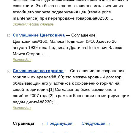
свои книги. Это было введено в качестве исключения из
всеобщего запрета поддержания цен (resale price
maintenance) при перепродаже товаров.&#8230; …
Экономический словарь
Соглашение Цветковича
— Соглашение
59
Цветковича&#160; Мачека Подписан &#160;место 26
августа 1939 года Подписан Драгиша Цветкович Владко
Мачек Стороны …
Википедия
Соглашение по горилле
— Соглашение по сохранению
60
горилл и их ареала&#160; это международный договор,
обязывающий его участников к сохранению горилл на
своей территории.[1] Соглашение было заключено в
октябре 2007 года[2] в рамках Конвенции по мигрирующим
видам диких&#8230; …
Википедия
Страницы
←
Предыдущая
Следующая
→